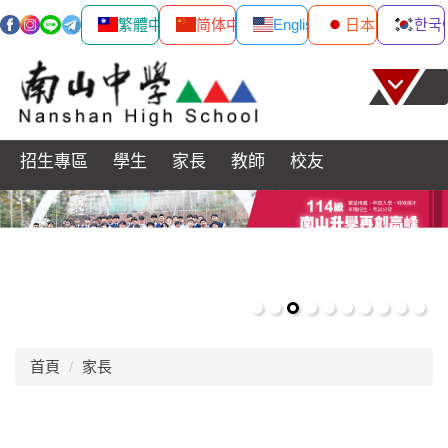
繁體中文
简体中文
English
日本語
한국
跳
到
主
要
內
招生專區
學生
家長
教師
校友
容
區
首頁
家長