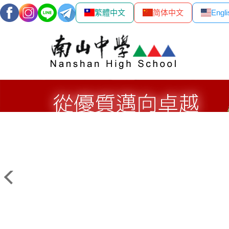
繁體中文
简体中文
Engli
跳
到
主
要
內
容
區