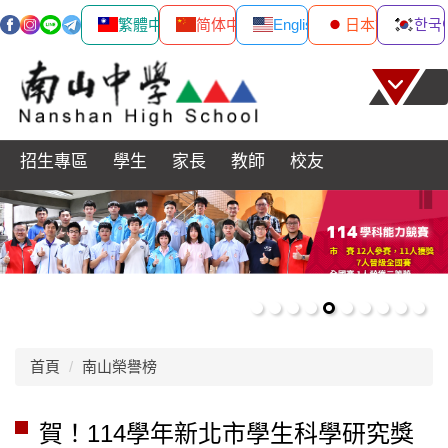
繁體中文
简体中文
English
日本語
한국
跳
到
主
要
內
招生專區
學生
家長
教師
校友
容
區
首頁
南山榮譽榜
賀！114學年新北市學生科學研究獎