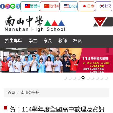
繁體中文
简体中文
English
日本語
한국
跳
到
主
要
內
招生專區
學生
家長
教師
校友
容
區
首頁
南山榮譽榜
賀！114學年度全國高中數理及資訊