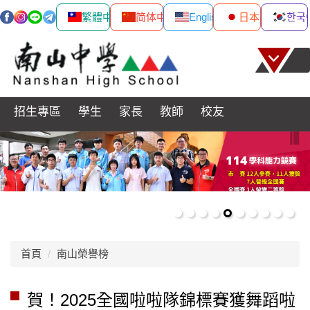
繁體中文
简体中文
English
日本語
한국
跳
到
主
要
內
招生專區
學生
家長
教師
校友
容
區
首頁
南山榮譽榜
賀！2025全國啦啦隊錦標賽獲舞蹈啦