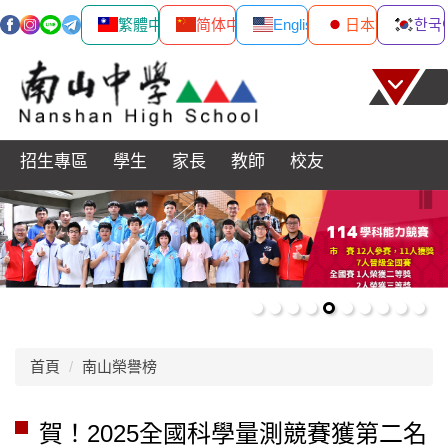
繁體中文
简体中文
English
日本語
한국
跳
到
主
要
內
招生專區
學生
家長
教師
校友
容
區
首頁
南山榮譽榜
賀！2025全國科學量測競賽獲第二名