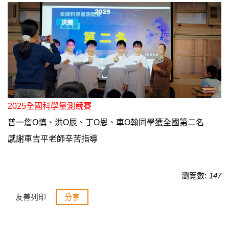
2025全國科學量測競賽
普一詹O慎、洪O辰、丁O恩、車O翰同學獲全國第二名
感謝車吉平老師辛苦指導
瀏覽數:
147
友善列印
分享